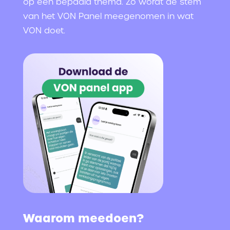
op een bepaald thema. Zo wordt de stem
van het VON Panel meegenomen in wat
VON doet.
Waarom meedoen?