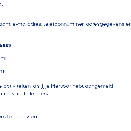
t,
aam, e-mailadres, telefoonnummer, adresgegevens en 
vens?
om:
n,
ctiviteiten, als jij je hiervoor hebt aangemeld,
tief vast te leggen,
s te laten zien.