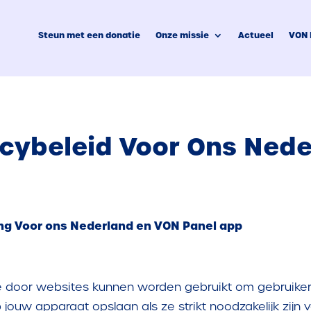
Steun met een donatie
Onze missie
Actueel
VON 
Steun met een donatie
Onze missie
Actueel
VON 
acybeleid Voor Ons Ned
ing Voor ons Nederland en VON Panel app
ie door websites kunnen worden gebruikt om gebruiker
uw apparaat opslaan als ze strikt noodzakelijk zijn vo