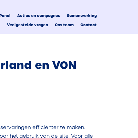
Panel
Acties en campagnes
Samenwerking
Panel
Acties en campagnes
Samenwerking
Veelgestelde vragen
Ons team
Contact
Veelgestelde vragen
Ons team
Contact
erland
en VON
servaringen efficiënter te maken.
or het gebruik van de site. Voor alle