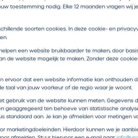
ouw toestemming nodig. Elke 12 maanden vragen wij
hillende soorten cookies. In deze cookie- en privacyv
en.
 helpen een website bruikbaarder te maken, door basi
an de website mogelijk te maken. Zonder deze cookie
n ervoor dat een website informatie kan onthouden di
e taal van jouw voorkeur of de regio waar je woont.
 het gebruik van de website kunnen meten. Gegevens 
 geaggregeerd ten behoeve van statistische analyse.
 standaard aan. Je kan je afmelden voor metingen vo
or marketingdoeleinden. Hierdoor kunnen we je aanbie
jd voor afmelden. Stuur hiervoor een e-mail naar
info@vo