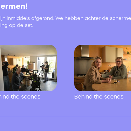
hermen!
n inmiddels afgerond. We hebben achter de schermen
ing op de set.
ind the scenes
Behind the scenes