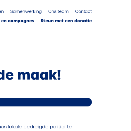
en
Samenwerking
Ons team
Contact
s en campagnes
Steun met een donatie
de maak!
lokale bedreigde politici te