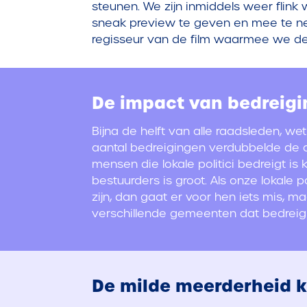
steunen. We zijn inmiddels weer flin
sneak preview te geven en mee te n
regisseur van de film waarmee we de
De impact van bedreig
Bijna de helft van alle raadsleden, w
aantal bedreigingen verdubbelde de 
mensen die lokale politici bedreigt i
bestuurders is groot.
Als onze lokale 
zijn, dan gaat er voor hen iets mis, ma
verschillende gemeenten dat bedreigi
De milde meerderheid k