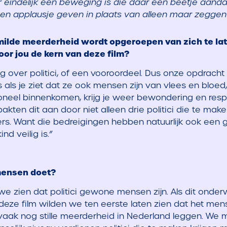
r eindelijk een beweging is die daar een beetje aan
i een applausje geven in plaats van alleen maar zeggen
 milde meerderheid wordt opgeroepen van zich te la
or jou de kern van deze film?
over politici, of een vooroordeel. Dus onze opdracht 
as als je ziet dat ze ook mensen zijn van vlees en bloe
ioneel binnenkomen, krijg je weer bewondering en res
 pakten dit aan door niet alleen drie politici die te m
ers. Want die bedreigingen hebben natuurlijk ook een
ind veilig is.”
mensen doet?
t we zien dat politici gewone mensen zijn.
Als dit onder
 deze film wilden we ten eerste laten zien dat het me
 vaak nog stille meerderheid in Nederland leggen. We m