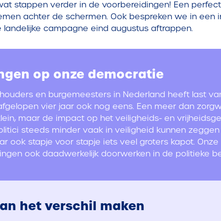
k wat stappen verder in de voorbereidingen! Een perf
emen achter de schermen. Ook bespreken we in een
 landelijke campagne eind augustus aftrappen.
ingen op onze democratie
ethouders en burgemeesters in Nederland heeft last van
afgelopen vier jaar ook nog eens. Een meer dan zorg
s klein, maar de impact op het veiligheids- en vrijheid
politici steeds minder vaak in veiligheid kunnen zeg
ar ook stapje voor stapje iets veel groters kapot.
Onze 
ngen ook daadwerkelijk doorwerken in de politieke be
an het verschil maken