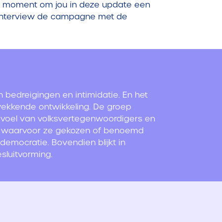
ect moment om jou in deze update een
 interview de campagne met de
 bedreigingen en intimidatie. En het
wekkende ontwikkeling.
De groep
sgevoel van volksvertegenwoordigers en
gen waarvoor ze gekozen of benoemd
democratie. Bovendien blijkt in
sluitvorming.