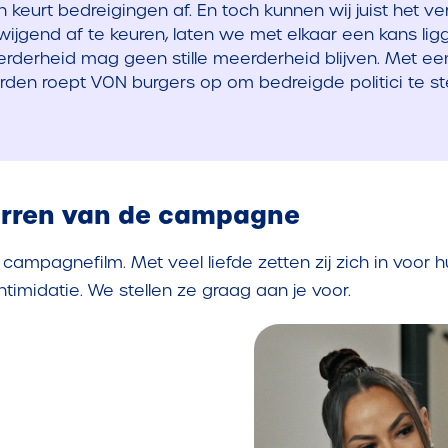
 keurt bedreigingen af. En toch kunnen wij juist het v
zwijgend af te keuren, laten we met elkaar een kans lig
erderheid mag geen stille meerderheid blijven. Met ee
den roept VON burgers op om bedreigde politici te s
terren van de campagne
 de campagnefilm. Met veel liefde zetten zij zich in voo
timidatie. We stellen ze graag aan je voor.