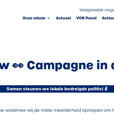
Veelgestelde vrag
Onze missie
Actueel
VON Panel
Actie
ew
👀
Campagne in 
Samen steunen we lokale bedreigde politici ✌️
 waarmee wij de milde meerderheid oproepen om hun 