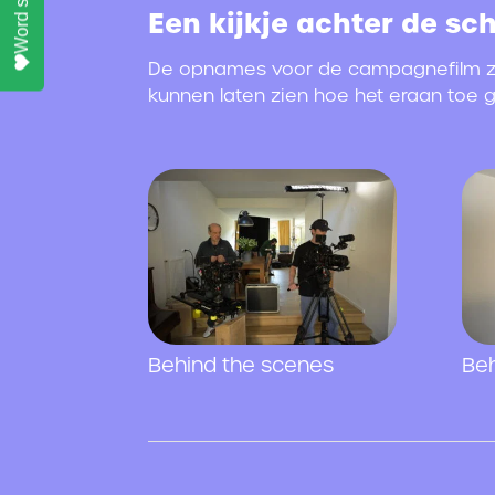
Een kijkje achter de sc
De opnames voor de campagnefilm zij
kunnen laten zien hoe het eraan toe g
Behind the scenes
Beh