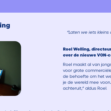
ling
“Laten we iets kleins
Roel Welling, directeu
over de nieuwe VON-
Roel maakt al van jongs
voor grote commerciël
de behoefte om het wer
je de wereld mee voorui
achteruit,” aldus Roel.