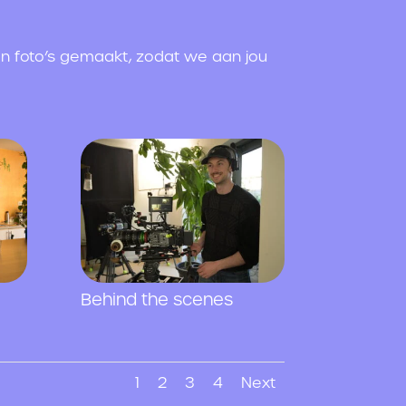
 foto’s gemaakt, zodat we aan jou
Behind the scenes
1
2
3
4
Next