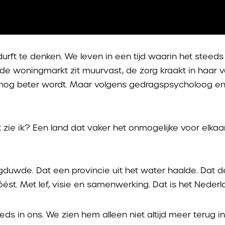
 durft te denken. We leven in een tijd waarin het steed
ie, de woningmarkt zit muurvast, de zorg kraakt in ha
it nog beter wordt. Maar volgens gedragspsycholoog e
t zie ik? Een land dat vaker het onmogelijke voor elkaa
ugduwde. Dat een provincie uit het water haalde. Dat
st. Met lef, visie en samenwerking. Dat is het Neder
ds in ons. We zien hem alleen niet altijd meer terug in