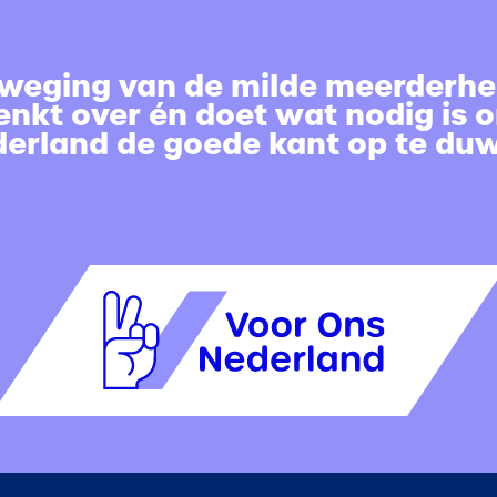
weging van de milde meerderhei
enkt over én doet wat nodig is 
erland de goede kant op te du